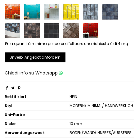
La quantità minima per poter effettuare una richiesta è di 4 mq.
Unverb. Angebot anfordern
Chiedi info su
Whatsapp
Rektifiziert
NEIN
Styl
MODERN/ MINIMAL/ HANDWERKLICH
Uni-Farbe
Dicke
10 mm
Verwendungszweck
BODEN/WAND/INNERES/AUSSERES