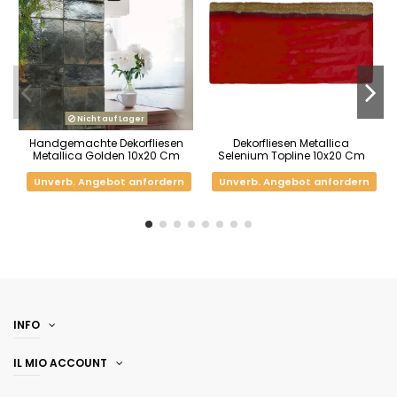
Nicht auf Lager
Handgemachte Dekorfliesen
Dekorfliesen Metallica
Metallica Golden 10x20 Cm
Selenium Topline 10x20 Cm
Unverb. Angebot anfordern
Unverb. Angebot anfordern
INFO
IL MIO ACCOUNT