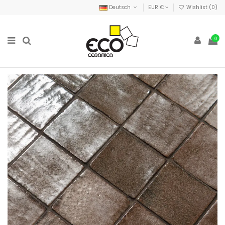
Deutsch
EUR €
Wishlist (
0
)
0